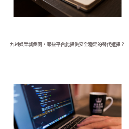
九州娛樂城倒閉，哪些平台能提供安全穩定的替代選擇？