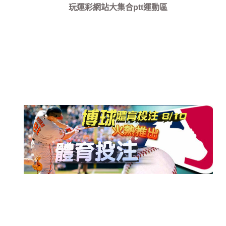
玩運彩網站大集合ptt運動區