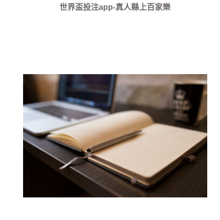
世界盃投注app-真人縣上百家樂