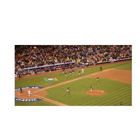
世足下注為什麼體育博彩是台灣最好的在線活動
2021/10/25
崇高的規則和策略娛樂城
2021/10/21
即時比分如何在台灣通過這個簡單的在線提示在體育博彩中
獲勝
2021/10/07
通博不出金的事實是什麼？教你辨識娛樂城的評價是真是假